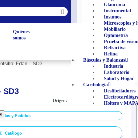
Glaucoma
23
Instrumental
Insumos
Microscopios y 
Mobiliario
Quiénes
Optometría
somos
Prueba de visió
Refractiva
Retina
Básculas y Balanzas
olsillo: Edan – SD3
Industria
Laboratorio
Salud y Hogar
Cardiología
– SD3
Desfibriladores
Electrocardiógr
Origen:
Holters y MAP
Monitores
e
Cuidado en casa
ultas y Pedidos
Confort
Movilidad
Catálogo
Terap