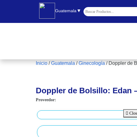
▼
Guatemala
Inicio
/
Guatemala
/
Ginecología
/
Doppler de B
Doppler de Bolsillo: Edan 
Proveedor:
Clos
Cons