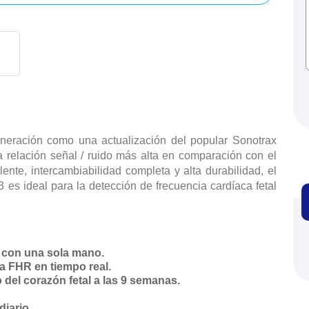
rehabilitación
Dermatología
Cirugía
Clínica
Estética
Láser
Diagnóstico
Equipos
Insumos
Endoscopia
eración como una actualización del popular Sonotrax
Estroboscopia
 relación señal / ruido más alta en comparación con el
Flexible
Luz frontal
nte, intercambiabilidad completa y alta durabilidad, el
Rígida
3 es ideal para la detección de frecuencia cardíaca fetal
Torres de endos
Equipo de emergencia
Camillas y Otro
Desfribiladores
 con una sola mano.
Ultrasonidos Por
la FHR en tiempo real.
Fisioterapia y rehabilitaci
 del corazón fetal a las 9 semanas.
Electroterapia
Hidroterapia
diario.
Magnetoterapia