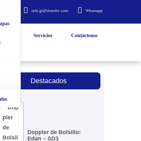
02-8585
info.gt@stmedic.com
Whatsapp
lupas
Servicios
Contáctenos
n
Destacados
afos
A
Doppler de Bolsillo:
ia y
Edan – SD3