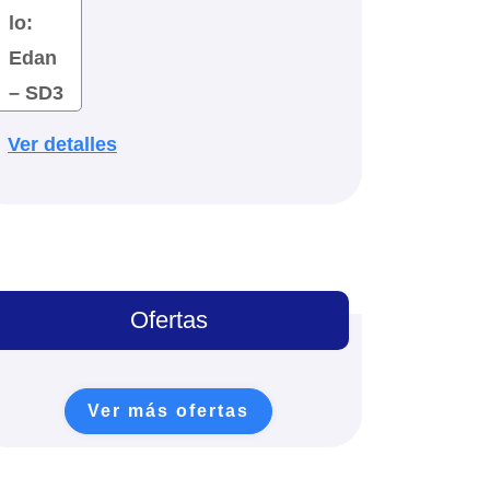
Ver detalles
copía
Ofertas
s
tátil
Ver más ofertas
ón