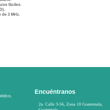
zos fáciles.
Mecanoterapia
D).
Oscilación Prof
 de 3 MHz.
Tecarterapia
Ginecología
Colposcopia
Crioterapia
Diagnóstico
Doppler fetal
Material descar
Monitor fetal
Ultrasonidos
Instrumental
Examen médico
Hospitalario
Manejo
Quirúrgico
Insumos médicos
Laboratorio
Encuéntranos
Cristalería
médico,
Laboratorio clín
Laboratorio c
2a. Calle 3-56, Zona 10 Guatemala,
calidad
Guatemala