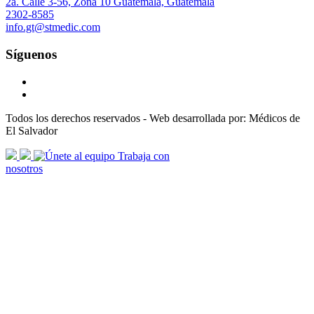
2a. Calle 3-56, Zona 10 Guatemala, Guatemala
2302-8585
info.gt@stmedic.com
Síguenos
Todos los derechos reservados - Web desarrollada por: Médicos de
El Salvador
scroll
Trabaja con
arrow
nosotros