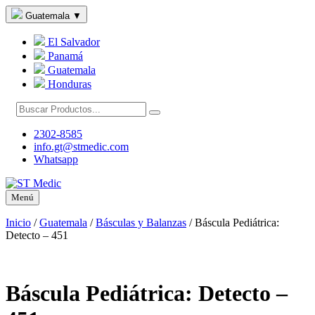
Guatemala
▼
El Salvador
Panamá
Guatemala
Honduras
2302-8585
info.gt@stmedic.com
Whatsapp
Menú
Inicio
/
Guatemala
/
Básculas y Balanzas
/
Báscula Pediátrica:
Detecto – 451
Báscula Pediátrica: Detecto –