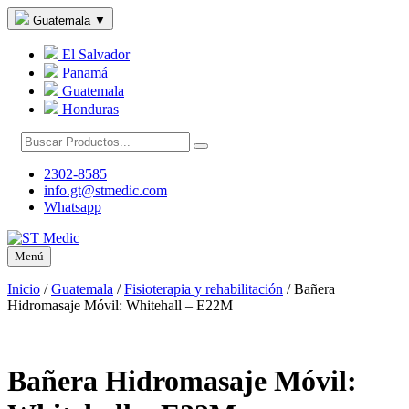
Guatemala
▼
El Salvador
Panamá
Guatemala
Honduras
2302-8585
info.gt@stmedic.com
Whatsapp
Menú
Inicio
/
Guatemala
/
Fisioterapia y rehabilitación
/
Bañera
Hidromasaje Móvil: Whitehall – E22M
Bañera Hidromasaje Móvil: