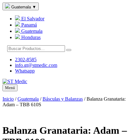
Guatemala
▼
El Salvador
Panamá
Guatemala
Honduras
2302-8585
info.gt@stmedic.com
Whatsapp
Menú
Inicio
/
Guatemala
/
Básculas y Balanzas
/
Balanza Granataria:
Adam – TBB 610S
Balanza Granataria: Adam –