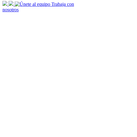
scroll
Trabaja con
arrow
nosotros