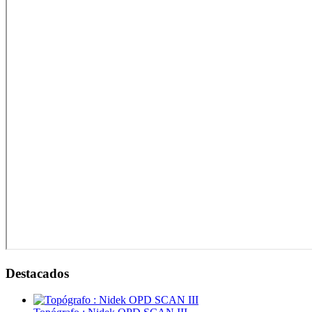
Monitores de paciente
Imagenología
Sistemas de radiografía
Accesorios de protección
Ultrasonidos
Densitometros
Destacados