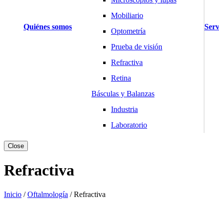
Mobiliario
Quiénes somos
Serv
Optometría
Prueba de visión
Refractiva
Retina
Básculas y Balanzas
Industria
Laboratorio
Salud y Hogar
Close
Cardiología
Refractiva
Desfibriladores
Electrocardiógrafos
Inicio
/
Oftalmología
/
Refractiva
Holters y MAPA
Monitores