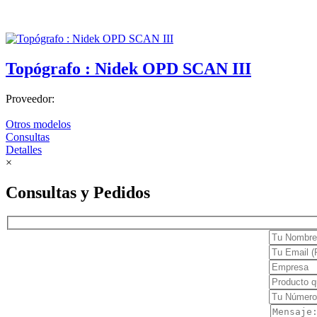
Cuidado en casa
Confort
Topógrafo : Nidek OPD SCAN III
Movilidad
Terapia y rehabilitación
Proveedor:
Endoscopia
Otros modelos
Estroboscopia
Consultas
Detalles
Flexible
×
Luz frontal
Consultas y Pedidos
Rígida
Torres de endoscopía
Equipo de emergencia
Camillas y Otros
Desfribiladores
Ginecología