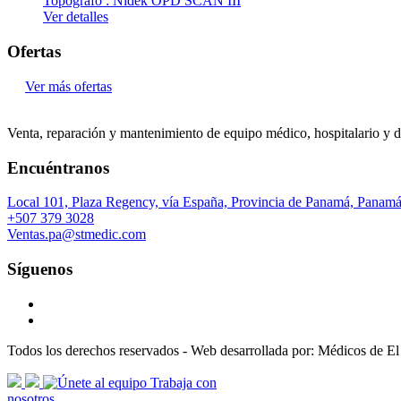
Topógrafo : Nidek OPD SCAN III
Ver detalles
Ofertas
Ver más ofertas
Venta, reparación y mantenimiento de equipo médico, hospitalario y d
Encuéntranos
Local 101, Plaza Regency, vía España, Provincia de Panamá, Panam
+507 379 3028
Ventas.pa@stmedic.com
Síguenos
Todos los derechos reservados - Web desarrollada por: Médicos de El
scroll
Trabaja con
arrow
nosotros