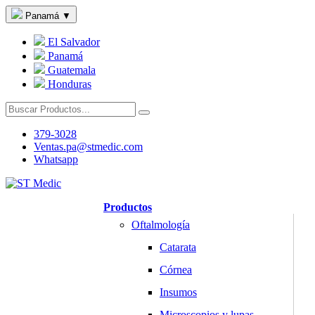
Panamá
▼
El Salvador
Panamá
Guatemala
Honduras
379-3028
Ventas.pa@stmedic.com
Whatsapp
Productos
Oftalmología
Catarata
Córnea
Insumos
Microscopios y lupas