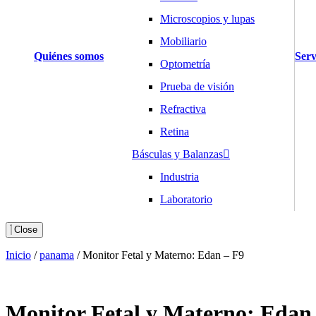
Microscopios y lupas
Mobiliario
Quiénes somos
Serv
Optometría
Prueba de visión
Refractiva
Retina
Básculas y Balanzas
Industria
Laboratorio
Salud y Hogar
Close
Cardiología
Inicio
/
panama
/
Monitor Fetal y Materno: Edan – F9
Desfibriladores
Electrocardiógrafos
Monitor Fetal y Materno: Edan
Holters y MAPA