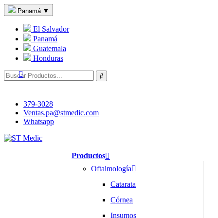
Panamá
▼
El Salvador
Panamá
Guatemala
Honduras
379-3028
Ventas.pa@stmedic.com
Whatsapp
Productos
Oftalmología
Catarata
Córnea
Insumos