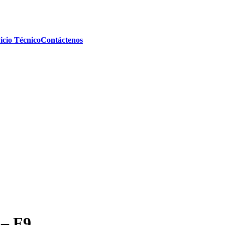
icio Técnico
Contáctenos
 – F9