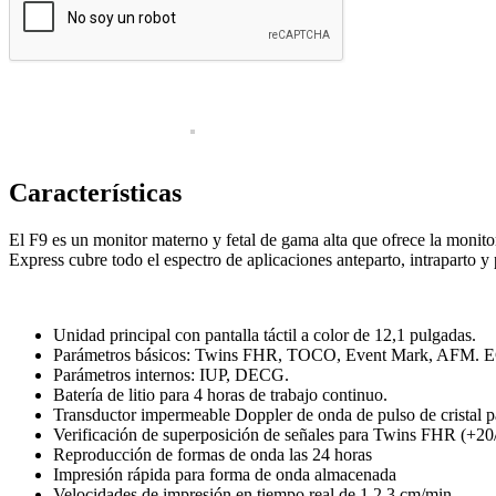
Ginecología
Doppler fetal
Laboratorio
Cristalería
Laboratorio clínico
Características
Laboratorio control de calidad
El F9 es un monitor materno y fetal de gama alta que ofrece la monitor
Mobiliario médico
Express cubre todo el espectro de aplicaciones anteparto, intraparto y
Consultorio
Monitoreo
Unidad principal con pantalla táctil a color de 12,1 pulgadas.
Signos vitales
Parámetros básicos: Twins FHR, TOCO, Event Mark, AFM. E
Parámetros internos: IUP, DECG.
Neonatología
Batería de litio para 4 horas de trabajo continuo.
Transductor impermeable Doppler de onda de pulso de cristal 
Quirófano
Verificación de superposición de señales para Twins FHR (+20/
Luces quirúrgicas
Reproducción de formas de onda las 24 horas
Impresión rápida para forma de onda almacenada
Máquinas de anestesia
Velocidades de impresión en tiempo real de 1,2,3 cm/min