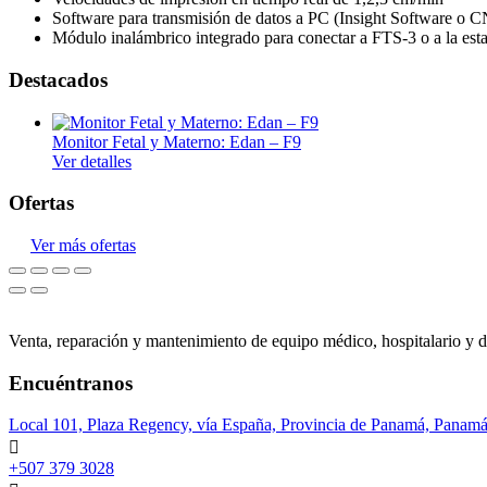
Software para transmisión de datos a PC (Insight Software o C
Mesas quirúrgicas
Módulo inalámbrico integrado para conectar a FTS-3 o a la esta
Monitores de paciente
Destacados
Imagenología
Sistemas de radiografía
Monitor Fetal y Materno: Edan – F9
Ver detalles
Accesorios de protección
Ofertas
Ultrasonidos
Densitometros
Ver más ofertas
Venta, reparación y mantenimiento de equipo médico, hospitalario y d
Encuéntranos
Local 101, Plaza Regency, vía España, Provincia de Panamá, Panam
+507 379 3028