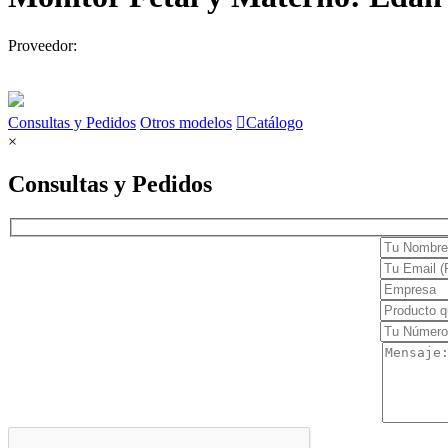
Monitores
Proveedor:
Cuidado en casa
Confort
Consultas y Pedidos
Otros modelos
Catálogo
Movilidad
×
Terapia y rehabilitación
Consultas y Pedidos
Endoscopia
Estroboscopia
Flexible
Luz frontal
Rígida
Torres de endoscopía
Equipo de emergencia
Camillas y Otros
Desfribiladores