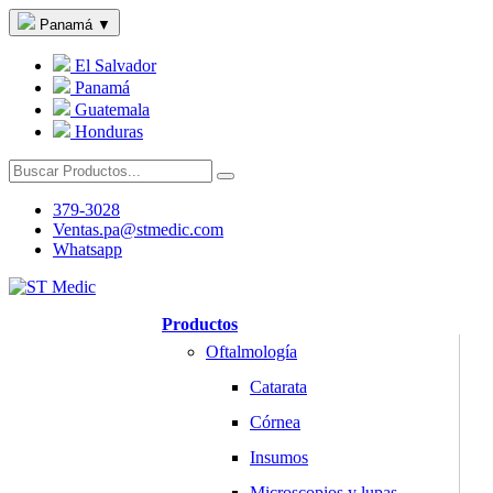
Panamá
▼
El Salvador
Panamá
Guatemala
Honduras
379-3028
Ventas.pa@stmedic.com
Whatsapp
Productos
Oftalmología
Catarata
Córnea
Insumos
Microscopios y lupas