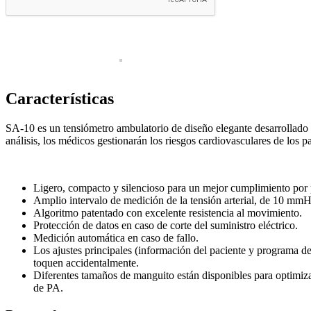
Doppler fetal
Laboratorio
Cristalería
Laboratorio clínico
Características
Laboratorio control de calidad
SA-10 es un tensiómetro ambulatorio de diseño elegante desarrollado p
Mobiliario médico
análisis, los médicos gestionarán los riesgos cardiovasculares de los p
Consultorio
Monitoreo
Ligero, compacto y silencioso para un mejor cumplimiento por p
Signos vitales
Amplio intervalo de medición de la tensión arterial, de 10 m
Algoritmo patentado con excelente resistencia al movimiento.
Neonatología
Protección de datos en caso de corte del suministro eléctrico.
Medición automática en caso de fallo.
Quirófano
Los ajustes principales (información del paciente y programa de
toquen accidentalmente.
Luces quirúrgicas
Diferentes tamaños de manguito están disponibles para optimiza
de PA.
Máquinas de anestesia
Mesas quirúrgicas