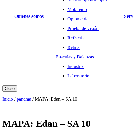
Mobiliario
Quiénes somos
Serv
Optometría
Prueba de visión
Refractiva
Retina
Básculas y Balanzas
Industria
Laboratorio
Salud y Hogar
Close
Cardiología
Inicio
/
panama
/
MAPA: Edan – SA 10
Desfibriladores
Electrocardiógrafos
MAPA: Edan – SA 10
Holters y MAPA
Monitores