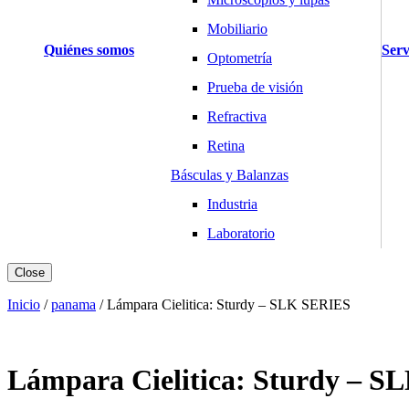
Mobiliario
Quiénes somos
Serv
Optometría
Prueba de visión
Refractiva
Retina
Básculas y Balanzas
Industria
Laboratorio
Salud y Hogar
Close
Cardiología
Inicio
/
panama
/
Lámpara Cielitica: Sturdy – SLK SERIES
Desfibriladores
Electrocardiógrafos
Lámpara Cielitica: Sturdy – 
Holters y MAPA
Monitores