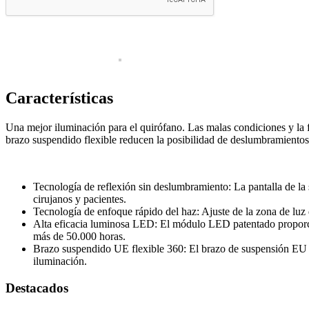
Doppler fetal
Laboratorio
Cristalería
Laboratorio clínico
Características
Laboratorio control de calidad
Una mejor iluminación para el quirófano. Las malas condiciones y la f
Mobiliario médico
brazo suspendido flexible reducen la posibilidad de deslumbramientos 
Consultorio
Monitoreo
Tecnología de reflexión sin deslumbramiento: La pantalla de la s
Signos vitales
cirujanos y pacientes.
Tecnología de enfoque rápido del haz: Ajuste de la zona de lu
Neonatología
Alta eficacia luminosa LED: El módulo LED patentado proporcio
más de 50.000 horas.
Quirófano
Brazo suspendido UE flexible 360: El brazo de suspensión EU es 
iluminación.
Luces quirúrgicas
Destacados
Máquinas de anestesia
Mesas quirúrgicas