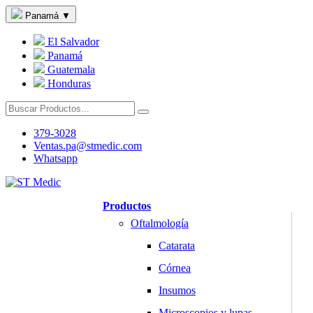
Panamá
▼
El Salvador
Panamá
Guatemala
Honduras
379-3028
Ventas.pa@stmedic.com
Whatsapp
Productos
Oftalmología
Catarata
Córnea
Insumos
Microscopios y lupas