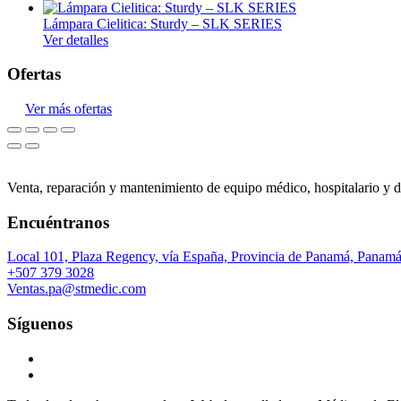
Lámpara Cielitica: Sturdy – SLK SERIES
Monitores de paciente
Ver detalles
Imagenología
Ofertas
Sistemas de radiografía
Ver más ofertas
Accesorios de protección
Ultrasonidos
Densitometros
Venta, reparación y mantenimiento de equipo médico, hospitalario y d
Encuéntranos
Local 101, Plaza Regency, vía España, Provincia de Panamá, Panam
+507 379 3028
Ventas.pa@stmedic.com
Síguenos