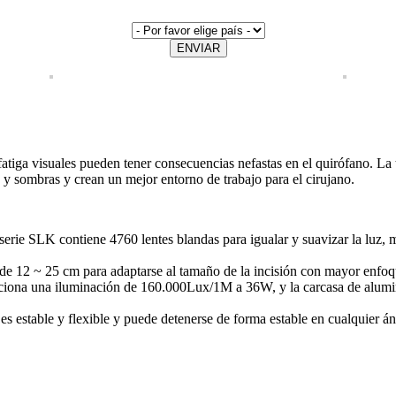
ENVIAR
atiga visuales pueden tener consecuencias nefastas en el quirófano. La 
y sombras y crean un mejor entorno de trabajo para el cirujano.
erie SLK contiene 4760 lentes blandas para igualar y suavizar la luz, me
z de 12 ~ 25 cm para adaptarse al tamaño de la incisión con mayor enf
na una iluminación de 160.000Lux/1M a 36W, y la carcasa de aluminio 
estable y flexible y puede detenerse de forma estable en cualquier áng