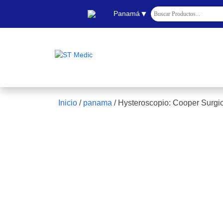
▼
Panamá
Inicio
/
panama
/
Hysteroscopio: Cooper Surg