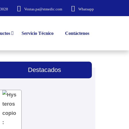
-3028
Ventas.pa@stmedic.com
Whatsapp
uctos
Servicio Técnico
Contáctenos
Destacados