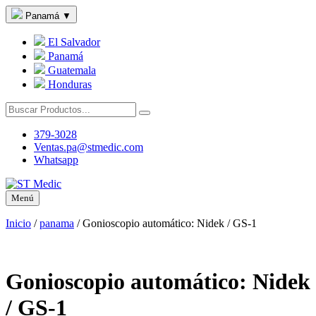
Panamá
▼
El Salvador
Panamá
Guatemala
Honduras
379-3028
Ventas.pa@stmedic.com
Whatsapp
Menú
Inicio
/
panama
/
Gonioscopio automático: Nidek / GS-1
Gonioscopio automático: Nidek
/ GS-1