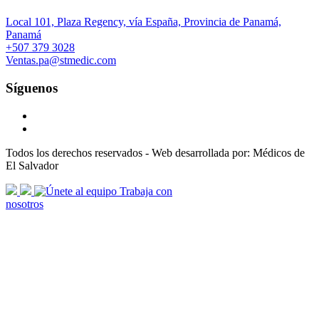
Local 101, Plaza Regency, vía España, Provincia de Panamá,
Panamá
+507 379 3028
Ventas.pa@stmedic.com
Síguenos
Todos los derechos reservados - Web desarrollada por: Médicos de
El Salvador
scroll
Trabaja con
arrow
nosotros