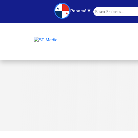
▼
Panamá