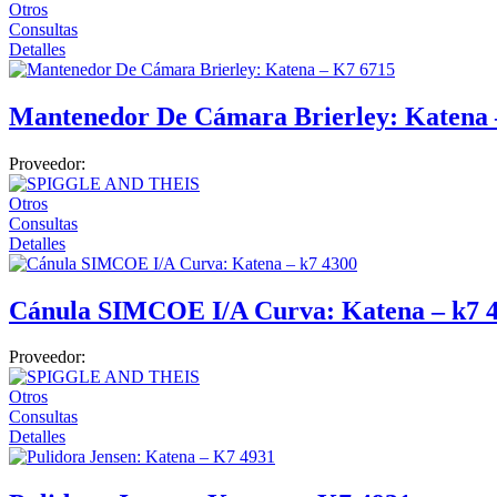
Otros
Consultas
Cuidado en casa
Detalles
Confort
Movilidad
Mantenedor De Cámara Brierley: Katena 
Terapia y rehabilitación
Proveedor:
Endoscopia
Otros
Estroboscopia
Consultas
Detalles
Flexible
Luz frontal
Cánula SIMCOE I/A Curva: Katena – k7 
Rígida
Torres de endoscopía
Proveedor:
Equipo de emergencia
Otros
Consultas
Camillas y Otros
Detalles
Desfribiladores
Ginecología