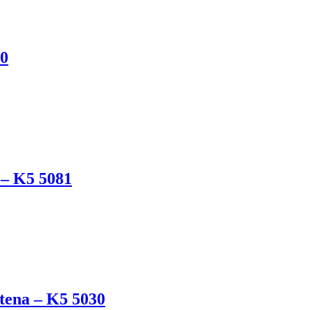
00
 – K5 5081
ena – K5 5030