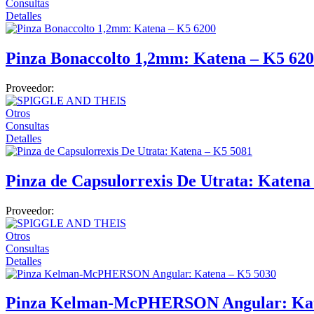
Consultas
Detalles
Monitores de paciente
Imagenología
Pinza Bonaccolto 1,2mm: Katena – K5 62
Sistemas de radiografía
Proveedor:
Accesorios de protección
Ultrasonidos
Otros
Consultas
Densitometros
Detalles
Pinza de Capsulorrexis De Utrata: Katena
Proveedor:
Otros
Consultas
Detalles
Pinza Kelman-McPHERSON Angular: Kat