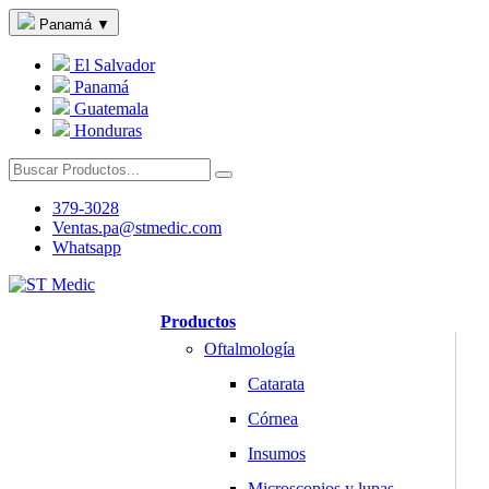
Panamá
▼
El Salvador
Panamá
Guatemala
Honduras
379-3028
Ventas.pa@stmedic.com
Whatsapp
Productos
Oftalmología
Catarata
Córnea
Insumos
Microscopios y lupas