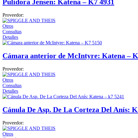
Pulidora Jensen: Katena – K7 4931
Doppler fetal
Proveedor:
Laboratorio
Otros
Cristalería
Consultas
Detalles
Laboratorio clínico
Laboratorio control de calidad
Cámara anterior de McIntyre: Katena – K
Mobiliario médico
Consultorio
Proveedor:
Monitoreo
Otros
Consultas
Signos vitales
Detalles
Neonatología
Cánula De Asp. De La Corteza Del Anís: K
Quirófano
Luces quirúrgicas
Proveedor:
Máquinas de anestesia
Otros
Mesas quirúrgicas