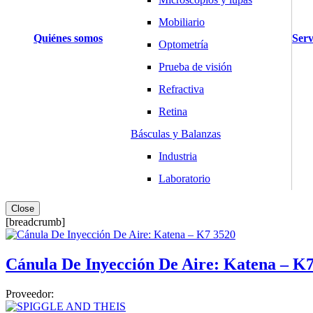
Mobiliario
Quiénes somos
Serv
Optometría
Prueba de visión
Refractiva
Retina
Básculas y Balanzas
Industria
Laboratorio
Salud y Hogar
Close
[breadcrumb]
Cardiología
Desfibriladores
Cánula De Inyección De Aire: Katena – K
Electrocardiógrafos
Holters y MAPA
Proveedor:
Monitores