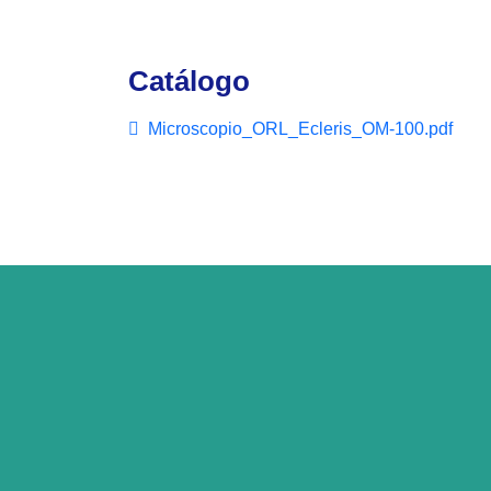
Catálogo
Microscopio_ORL_Ecleris_OM-100.pdf