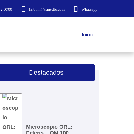
12-0300
info.hn@stmedic.com
Whatsapp
Inicio
Destacados
Microscopio ORL:
Ecleris – OM 100